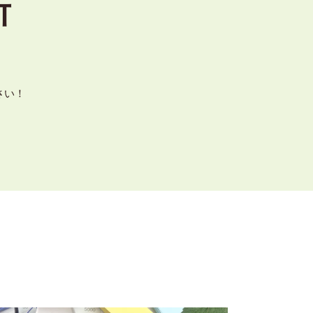
所
さい！