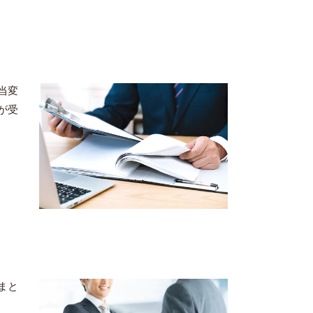
当変
が受
まと